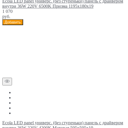
Ecola LED panel универс. (без ступеньки) панель с драйвером
внутри 36W 220V 6500K Призма 1195x180x19
1 070
руб.
Добавить
Ecola LED panel универс. (без ступеньки) панель с драйвером
внутри 36W 220V 4200K Матовая 595x595x19