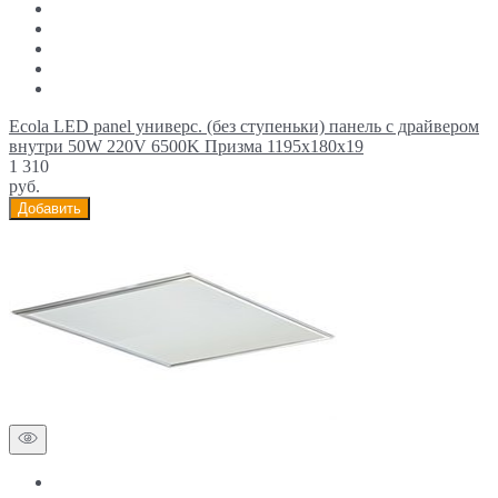
Ecola LED panel универс. (без ступеньки) панель с драйвером
внутри 50W 220V 6500K Призма 1195x180x19
1 310
руб.
Добавить