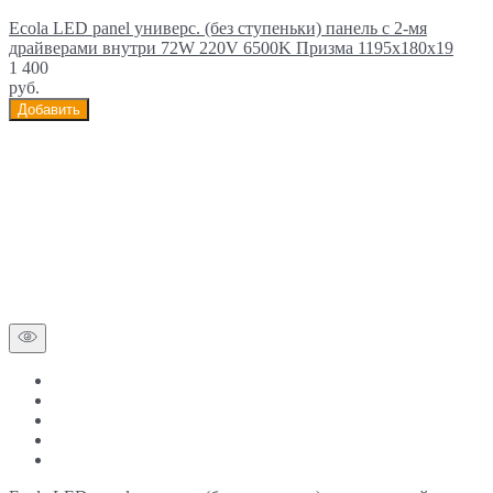
Ecola LED panel универс. (без ступеньки) панель с 2-мя
драйверами внутри 72W 220V 6500K Призма 1195x180x19
1 400
руб.
Добавить