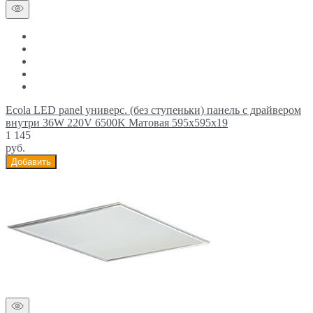
Ecola LED panel универс. (без ступеньки) панель с драйвером
внутри 36W 220V 6500K Матовая 595x595x19
1 145
руб.
Добавить