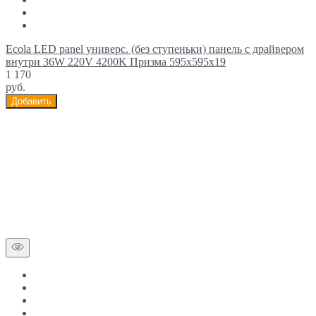
Ecola LED panel универс. (без ступеньки) панель с драйвером
внутри 36W 220V 4200K Призма 595x595x19
1 170
руб.
Добавить