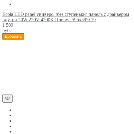
Ecola LED panel универс. (без ступеньки) панель с драйвером
внутри 50W 220V 4200K Призма 595x595x19
1 500
руб.
Добавить