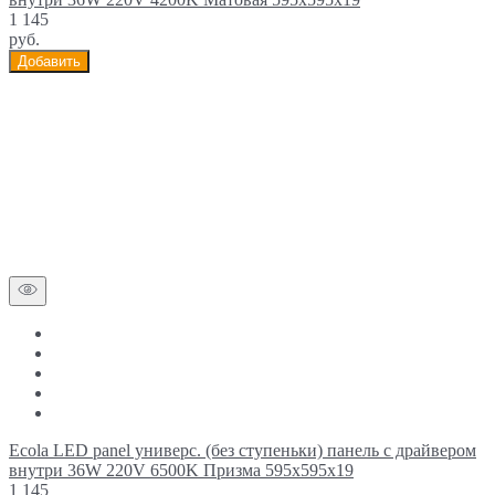
1 145
руб.
Добавить
Ecola LED panel универс. (без ступеньки) панель с драйвером
внутри 36W 220V 6500K Призма 595x595x19
1 145